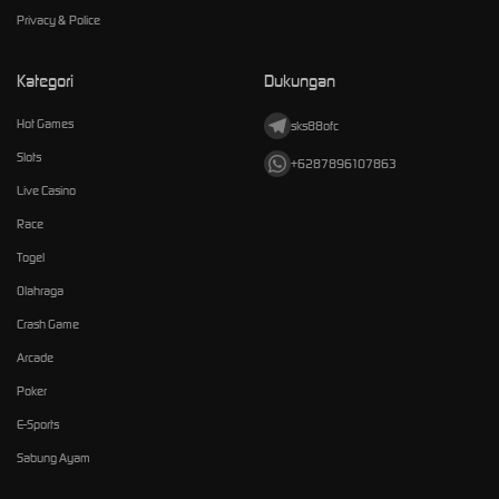
Privacy & Police
Kategori
Dukungan
Hot Games
sks88ofc
Slots
+6287896107863
Live Casino
Race
Togel
Olahraga
Crash Game
Arcade
Poker
E-Sports
Sabung Ayam