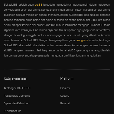
Sukaslot88 adalah agen
slot88
terupdate memudahkan para pemain dalam melalukan
aktivitas permainan slot online, kemudahan ini memberikan kesan jika bermain slot online
bukanlah hal sulit melainkan sangat menguntungkan. Sukaslot88 juga memiliki peranan
penting terhadap siklus game slot online di tanah air sebab hampir dari 200 juta orang
selalu mengakses situs slot online Sukaslot88 ini, itulah alasan mengapa Sukaslot88 terus
digemari oleh khalayak luas, bukan saja dari fitur terupdate nya yang telah terverifikasi
dengan teknologi canggih saat ini namun juga service terbaik yang diberikan kepada
seluruh member Sukaslot88. Dengan beragam pilihan game
slot gacor
tersedia, tentunya
Sukaslot88 akan selalu diandalkan untuk memecahkan kemenangan terbesar bersama
slot88 gampang menang. Jadi bagi anda penikmat slot88 gampang menang, disinilah
tempatnya untuk anda berproses serta menggapai profit keuntungan menggiurkan.
Kebijaksanaan
Platform
Tentang SUKASLOT88
Promosi
Responsible Gambling
Loyalty
Syarat dan Ketentuan
Referral
Pusat Bantuan