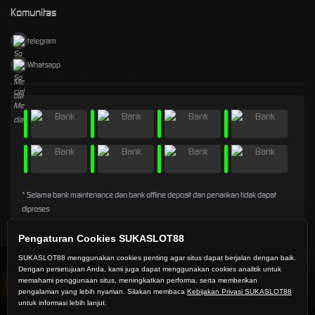
Komunitas
telegram
Whatsapp
* Selama bank maintenance dan bank offline deposit dan penarikan tidak dapat
diproses
Pengaturan Cookies SUKASLOT88
SUKASLOT88 menggunakan cookies penting agar situs dapat berjalan dengan baik.
Dengan persetujuan Anda, kami juga dapat menggunakan cookies analitik untuk
©2026 SUKASLOT88 menawarkan berbagai macam provider pilihan terbaik dan didukung
memahami penggunaan situs, meningkatkan performa, serta memberikan
oleh Layanan Pelanggan profesional 24/7 yang siap melayani Anda.
pengalaman yang lebih nyaman. Silakan membaca
Kebijakan Privasi SUKASLOT88
untuk informasi lebih lanjut.