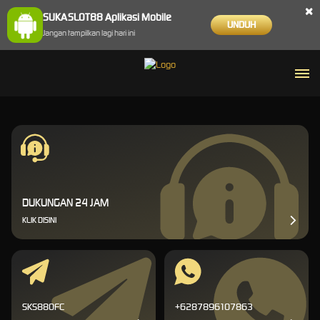
×
SUKASLOT88 Aplikasi Mobile
UNDUH
Jangan tampilkan lagi hari ini
DUKUNGAN 24 JAM
KLIK DISINI
SKS88OFC
+6287896107863