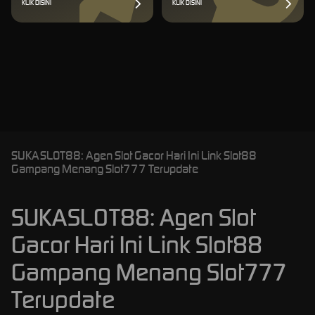
KLIK DISINI
KLIK DISINI
SUKASLOT88: Agen Slot Gacor Hari Ini Link Slot88
Gampang Menang Slot777 Terupdate
SUKASLOT88: Agen Slot
Gacor Hari Ini Link Slot88
Gampang Menang Slot777
Terupdate