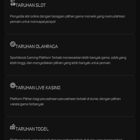
TARUHAN SLOT
Penyedia slot online dengan beragam pilihan game menarik yang memudahkan
pemain untuk mencapai jackpot
TARUHAN OLAHRAGA
Sportsbook Gaming Platform Terbaik menawarkan lebih banyak game, odds yang
lebih tinggi, dan menyediakan pilihan yang lebih banyak untuk pemain.
TARUHAN LIVE KASINO
Platform Pilihan bagi perusahaan-perusahaan terbaik di dunia, dengan pilihan
variasi game terbanyak
TARUHAN TOGEL