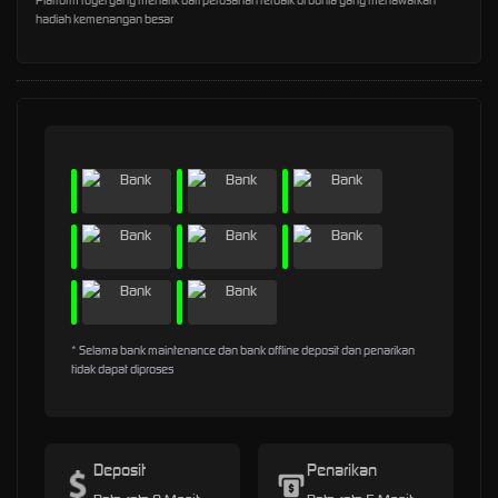
Platform togel yang menarik dari perusahan terbaik di dunia yang menawarkan
hadiah kemenangan besar
* Selama bank maintenance dan bank offline deposit dan penarikan
tidak dapat diproses
Deposit
Penarikan