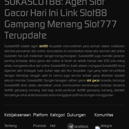
SUKASLOT88: Agen Slot
Gacor Hari Ini Link Slot88
Gampang Menang Slot777
Terupdate
Sukaslot88 adalah agen
slot88
terupdate memudahkan para pemain dalam melalukan
aktivitas permainan slot online, kemudahan ini memberikan kesan jika bermain slot online
bukanlah hal sulit melainkan sangat menguntungkan. Sukaslot88 juga memiliki peranan
penting terhadap siklus game slot online di tanah air sebab hampir dari 200 juta orang
selalu mengakses situs slot online Sukaslot88 ini, itulah alasan mengapa Sukaslot88 terus
digemari oleh khalayak luas, bukan saja dari fitur terupdate nya yang telah terverifikasi
dengan teknologi canggih saat ini namun juga service terbaik yang diberikan kepada
seluruh member Sukaslot88. Dengan beragam pilihan game
slot gacor
tersedia, tentunya
Sukaslot88 akan selalu diandalkan untuk memecahkan kemenangan terbesar bersama
slot88 gampang menang. Jadi bagi anda penikmat slot88 gampang menang, disinilah
tempatnya untuk anda berproses serta menggapai profit keuntungan menggiurkan.
Kebijaksanaan
Platform
Kategori
Dukungan
Komunitas
Tentang
Promosi
Hot
telegra
sks88ofc