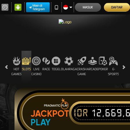
Main di
MASUK
DAFTAR
Telegram
HOT
SLOTS
LIVE
RACE
TOGEL
OLAHRAGA
CRASH
ARCADE
POKER
E-
SABUN
GAMES
CASINO
GAME
SPORTS
AYAM
IDR
12,669,
JACKPOT
PLAY