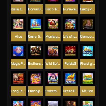
Dollar Eagle
Bonus Bears
Fire of Rue Royale
Runaway
Crazy Restaurant
Alice
Caster Surprise
Mystery Of The Orient
Life of luxury II
Glamourous World
Magic Pearl
Brothers Kingdom
Wild Buffalo
Fafafa2
Fire of glacier gold
Long Teng Hu Xiao
Cash Spark
Sweetbakery
Ocean Party
Mr.Fido