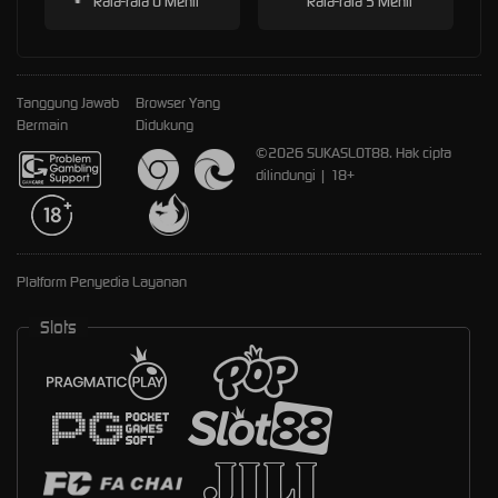
Rata-rata 0 Menit
Rata-rata 5 Menit
Tanggung Jawab
Browser Yang
Bermain
Didukung
©2026 SUKASLOT88. Hak cipta
dilindungi | 18+
Platform Penyedia Layanan
Slots