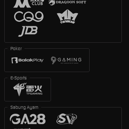
Poker
E-Sports
Sabung Ayam