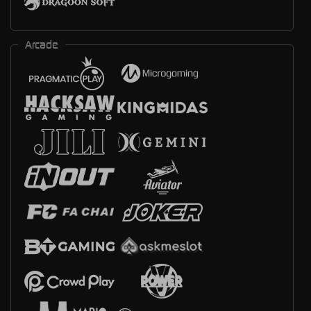
Arcade