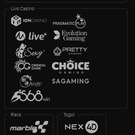
Live Casino
Race
Togel