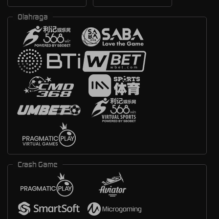
Olahraga
Crash Game