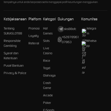
tempatnya untuk anda berproses serta menggapai profit keuntungan menggiurkan.
Kebijaksanaan
Platform
Kategori
Dukungan
Komunitas
Tentang
Promosi
Hot
telegra
sks88ofc
SUKASLOT88
Games
m
Loyalty
+62878961
Responsible
Slots
Whatsa
07863
Referral
Gambling
pp
Live
Syarat dan
Casino
Ketentuan
Race
Pusat Bantuan
Togel
Privacy & Police
Olahraga
Crash
Game
Arcade
Poker
E-Sports