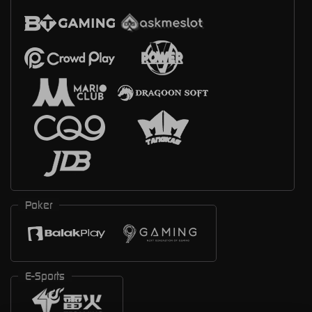
Poker
E-Sports