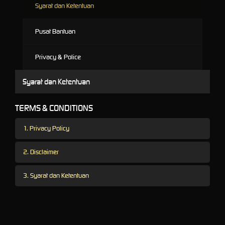
Syarat dan Ketentuan
Pusat Bantuan
Privacy & Police
Syarat dan Ketentuan
TERMS & CONDITIONS
1. Privacy Policy
2. Disclaimer
3. Syarat dan Ketentuan