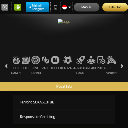
Main di
MASUK
DAFTAR
Telegram
HOT
SLOTS
LIVE
RACE
TOGEL
OLAHRAGA
CRASH
ARCADE
POKER
E-
SABUN
GAMES
CASINO
GAME
SPORTS
AYAM
Pusat Info
Tentang SUKASLOT88
Responsible Gambling