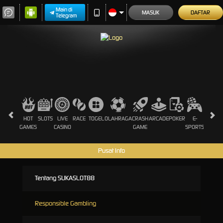
Main di
MASUK
DAFTAR
Telegram
HOT
SLOTS
LIVE
RACE
TOGEL
OLAHRAGA
CRASH
ARCADE
POKER
E-
SABUN
GAMES
CASINO
GAME
SPORTS
AYAM
Pusat Info
Tentang SUKASLOT88
Responsible Gambling