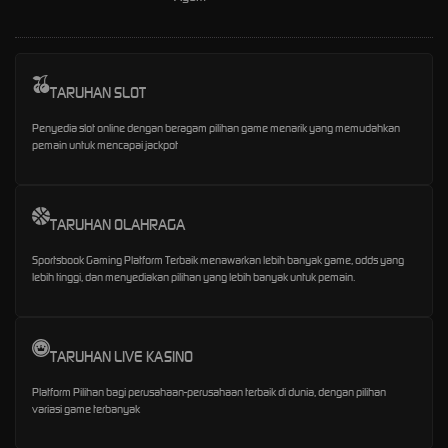
TARUHAN SLOT
Penyedia slot online dengan beragam pilihan game menarik yang memudahkan
pemain untuk mencapai jackpot
TARUHAN OLAHRAGA
Sportsbook Gaming Platform Terbaik menawarkan lebih banyak game, odds yang
lebih tinggi, dan menyediakan pilihan yang lebih banyak untuk pemain.
TARUHAN LIVE KASINO
Platform Pilihan bagi perusahaan-perusahaan terbaik di dunia, dengan pilihan
variasi game terbanyak