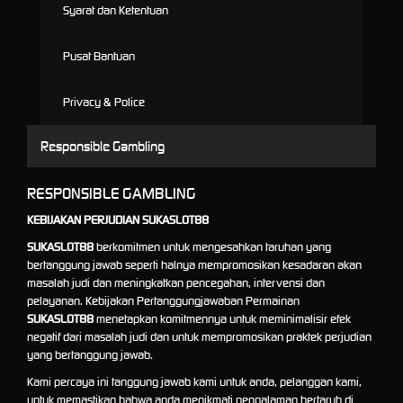
Syarat dan Ketentuan
Pusat Bantuan
Privacy & Police
Responsible Gambling
RESPONSIBLE GAMBLING
KEBIJAKAN PERJUDIAN SUKASLOT88
SUKASLOT88
berkomitmen untuk mengesahkan taruhan yang
bertanggung jawab seperti halnya mempromosikan kesadaran akan
masalah judi dan meningkatkan pencegahan, intervensi dan
pelayanan. Kebijakan Pertanggungjawaban Permainan
SUKASLOT88
menetapkan komitmennya untuk meminimalisir efek
negatif dari masalah judi dan untuk mempromosikan praktek perjudian
yang bertanggung jawab.
Kami percaya ini tanggung jawab kami untuk anda, pelanggan kami,
untuk memastikan bahwa anda menikmati pengalaman bertaruh di