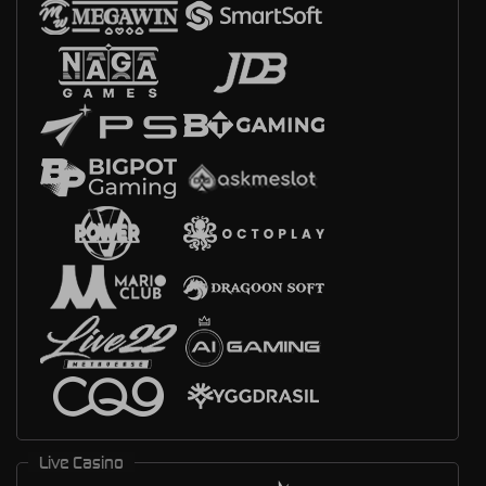
Live Casino