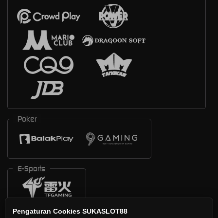
Poker
E-Sports
Pengaturan Cookies SUKASLOT88
Sabung Ayam