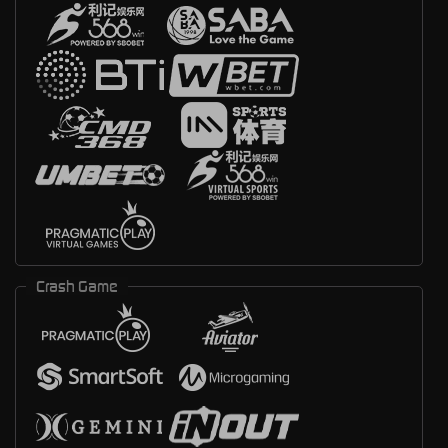
Crash Game